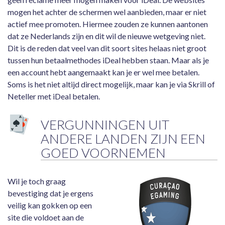
mogen het achter de schermen wel aanbieden, maar er niet
actief mee promoten. Hiermee zouden ze kunnen aantonen
dat ze Nederlands zijn en dit wil de nieuwe wetgeving niet.
Dit is de reden dat veel van dit soort sites helaas niet groot
tussen hun betaalmethodes iDeal hebben staan. Maar als je
een account hebt aangemaakt kan je er wel mee betalen.
Soms is het niet altijd direct mogelijk, maar kan je via Skrill of
Neteller met iDeal betalen.
VERGUNNINGEN UIT
ANDERE LANDEN ZIJN EEN
GOED VOORNEMEN
Wil je toch graag
bevestiging dat je ergens
veilig kan gokken op een
site die voldoet aan de