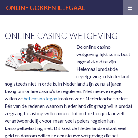
ONLINE GOKKEN ILLEGAAL
ONLINE CASINO WETGEVING
De online casino
wetgeving lijkt soms best
ingewikkeld te zijn.
Helemaal omdat de
regelgeving in Nederland
nog steeds niet in orde is. In Nederland zijn ze nu al jaren
bezig om online casino’s te reguleren. Met nieuwe regels
willen ze
het casino legaal
maken voor Nederlandse spelers.
Eén van de redenen waarom Nederland dit graag wil is omdat
ze graag belasting willen innen. Tot nu toe ben je daar zelf
verantwoordelijk voor, maar veel spelers regelen hun
kansspelbelasting niet. Dit kost de Nederlandse staat veel
geld en daarom willen ze een nieuwe wetgeving die het