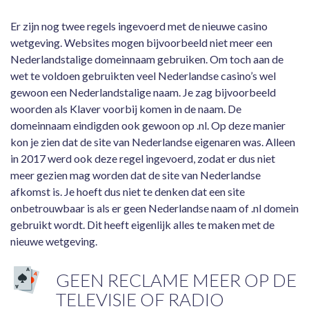
Er zijn nog twee regels ingevoerd met de nieuwe casino
wetgeving. Websites mogen bijvoorbeeld niet meer een
Nederlandstalige domeinnaam gebruiken. Om toch aan de
wet te voldoen gebruikten veel Nederlandse casino’s wel
gewoon een Nederlandstalige naam. Je zag bijvoorbeeld
woorden als Klaver voorbij komen in de naam. De
domeinnaam eindigden ook gewoon op .nl. Op deze manier
kon je zien dat de site van Nederlandse eigenaren was. Alleen
in 2017 werd ook deze regel ingevoerd, zodat er dus niet
meer gezien mag worden dat de site van Nederlandse
afkomst is. Je hoeft dus niet te denken dat een site
onbetrouwbaar is als er geen Nederlandse naam of .nl domein
gebruikt wordt. Dit heeft eigenlijk alles te maken met de
nieuwe wetgeving.
GEEN RECLAME MEER OP DE
TELEVISIE OF RADIO